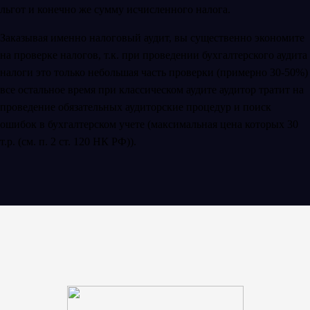
льгот и конечно же сумму исчисленного налога.
Заказывая именно налоговый аудит, вы существенно экономите
на проверке налогов, т.к. при проведении бухгалтерского аудита
налоги это только небольшая часть проверки (примерно 30-50%)
все остальное время при классическом аудите аудитор тратит на
проведение обязательных аудиторские процедур и поиск
ошибок в бухгалтерском учете (максимальная цена которых 30
т.р. (см. п. 2 ст. 120 НК РФ)).