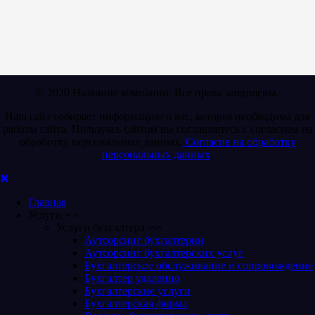
© 2020 Название компании. Все права защищены.
Наш сайт собирает информацию о вас, которая необходима для
работы сайта. Пользуясь сайтом вы соглашаетесь с согласием на
обработку персональных данных.
Согласие на обработку
персональных данных
.
Главная
Услуги
Услуги бухгалтера
Аутсорсинг бухгалтерии
Аутсорсинг бухгалтерских услуг
Бухгалтерское обслуживание и сопровождение
Бухгалтер удаленно
Бухгалтерские услуги
Бухгалтерская фирма