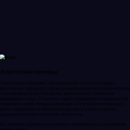
Аудиторская проверка
Аудиторская проверка - это проведение соответствующих
аудиторские процедур с целью формирования аудитором мнения
о достоверности бухгалтерской (финансовой) отчётности
аудируемого лица. В процессе аудита проверяется правильность
отражения хозяйственных операций на счетах бухгалтерского
учета, правильность обобщения данных и соответственно
формирования бухгалтерской отчетности.
На практике аудиторская проверка инициируется для решения
разных задач.